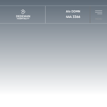
Alo DDMN
444 3366
MENU