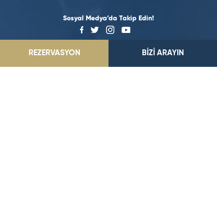
Sosyal Medya’da Takip Edin!
REZERVASYON
BİZİ ARAYIN
©2026 Dedeman Hotels & Resorts International. Her hakkı saklıdır.
Tüm oteller ya şirket tarafından imtiyazlıdır ya da Dedeman Hotels &
Resorts International ya da yan kuruluşlarından birinin sahibidir
ve/veya onun tarafından yönetilir.
Siz değerli misafirlerimize daha iyi ve kaliteli hizmet sunmak
amacıyla yerel ve uluslararası kalite ve hizmet çalışmalarımız devam
etmektedir.