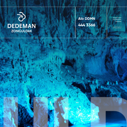
Alo DDMN
444 3366
MENU