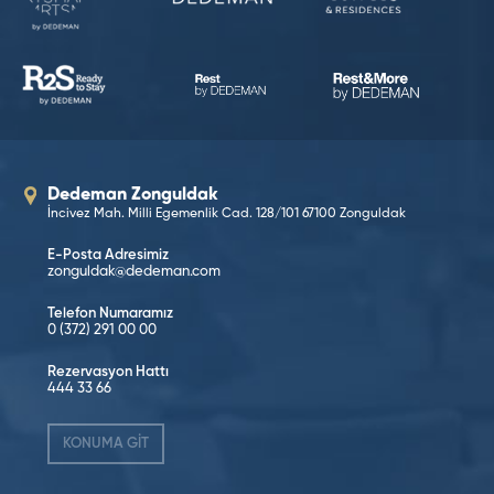
Dedeman Zonguldak
İncivez Mah. Milli Egemenlik Cad. 128/101 67100 Zonguldak
E-Posta Adresimiz
zonguldak@dedeman.com
Telefon Numaramız
0 (372) 291 00 00
Rezervasyon Hattı
444 33 66
KONUMA GİT