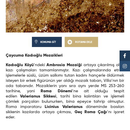
KONUMA GİT
ROTAMA EKLE
Çaycuma Kadıoğlu Mozaikleri
Kadıoğlu
Köyü
’ndeki
Ambrosia Mozaiği
ortaya çıkarılmış olup
kazı çalışmaları tamamlanmıştır. Kazı çalışmalarında etrafı
işlemelerle süslü, üzüm salkımı tutan kadını hançerle öldürmek
isteyen bir erkek figürünün yer aldığı mozaik taban, Villa’nın bir
oda tabanıdır. Mozaiklerin yanı sıra aynı yerde MS 253-260
tarihine, yani
Roma Dönemi
’ne ait olduğu tespit
edilen
Valerianus Sikkesi
, tarihi bina kalıntıları ve işlemeli
çömlek parçaları bulunurken, bina epeyce tahrip olmuştur.
Roma imparatoru
Licinius Valerianus
döneminde basılan
sikkenin kazılarda ortaya çıkması,
Geç Roma Çağı
’nı işaret
eder.