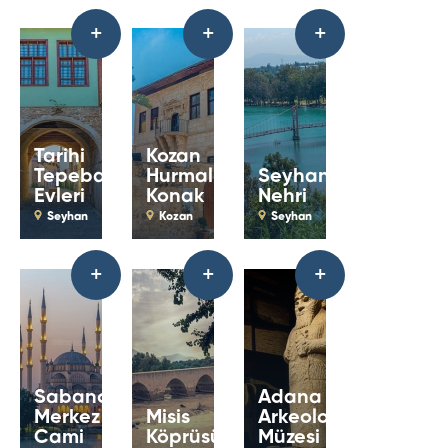
+
+
+
Tarihi
Kozan
Tepebağ
Hurmalı
Seyhan
Evleri
Konak
Nehri
Seyhan
Kozan
Seyhan
+
+
+
Sabancı
Adana
Merkez
Misis
Arkeoloji
Cami
Köprüsü
Müzesi