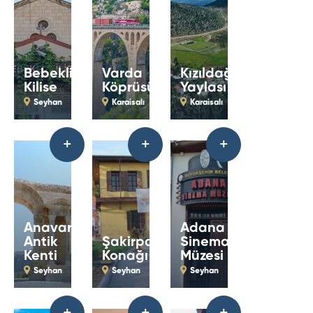
Bebekli
Varda
Kızıldağ
Kilise
Köprüsü
Yaylası
Seyhan
Karaisalı
Karaisalı
+
+
+
Anavarza
Adana
Antik
Şakirpaşa
Sinema
Kenti
Konağı
Müzesi
Seyhan
Seyhan
Seyhan