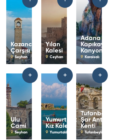
+
+
+
Adana
Kazancılar
Yılan
Kapıkaya
Çarşısı
Kalesi
Kanyonu
Seyhan
Ceyhan
Karaisalı
+
+
+
Tufanbeyli
Ulu
Yumurtalık
Şar Antik
Cami
Kız Kalesi
Kenti
Seyhan
Yumurtalık
Tufanbeyli