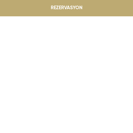
REZERVASYON
Dedeman Fırsatları
TOKAT
Balayınızı özel kılacak ayrıcalıklar Dedeman
Tokat’ta...