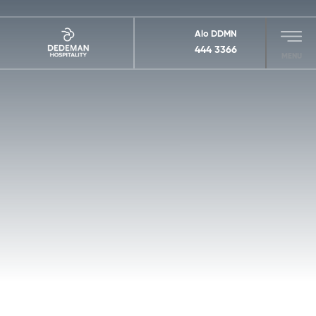
Alo DDMN
444 3366
MENU