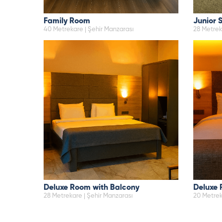
Family Room
Junior 
40 Metrekare | Şehir Manzarası
28 Metre
Deluxe Room with Balcony
Deluxe
28 Metrekare | Şehir Manzarası
20 Metrek