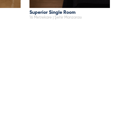
Superior Single Room
16 Metrekare | Şehir Manzarası