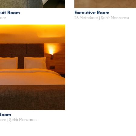
Suit Room
Executive Room
kare
26 Metrekare | Şehir Manzarası
 Room
are | Şehir Manzarası