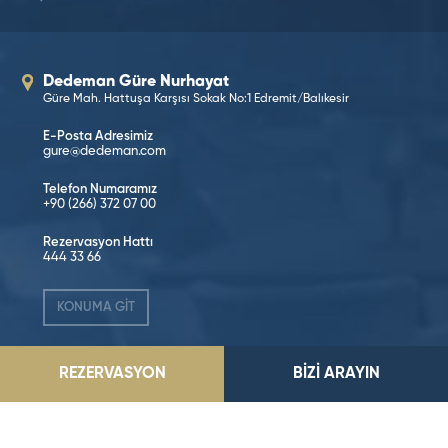
Dedeman Güre Nurhayat
Güre Mah. Hattuşa Karşısı Sokak No:1 Edremit/Balıkesir
E-Posta Adresimiz
gure@dedeman.com
Telefon Numaramız
+90 (266) 372 07 00
Rezervasyon Hattı
444 33 66
KONUMA GİT
REZERVASYON
BİZİ ARAYIN
Sosyal Medya’da Takip Edin!