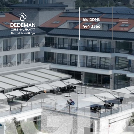
Alo DDMN
444 3366
MENU