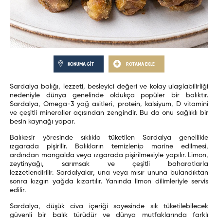
KONUMA GİT
ROTAMA EKLE
Sardalya balığı, lezzeti, besleyici değeri ve kolay ulaşılabilirliği
nedeniyle dünya genelinde oldukça popüler bir balıktır.
Sardalya, Omega-3 yağ asitleri, protein, kalsiyum, D vitamini
ve çeşitli mineraller açısından zengindir. Bu da onu sağlıklı bir
besin kaynağı yapar.
Balıkesir yöresinde sıklıkla tüketilen Sardalya genellikle
ızgarada pişirilir. Balıkların temizlenip marine edilmesi,
ardından mangalda veya ızgarada pişirilmesiyle yapılır. Limon,
zeytinyağı, sarımsak ve çeşitli baharatlarla
lezzetlendirilir. Sardalyalar, una veya mısır ununa bulandıktan
sonra kızgın yağda kızartılır. Yanında limon dilimleriyle servis
edilir.
Sardalya, düşük civa içeriği sayesinde sık tüketilebilecek
güvenli bir balık türüdür ve dünya mutfaklarında farklı