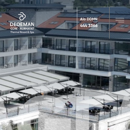
Alo DDMN
444 3366
MENU