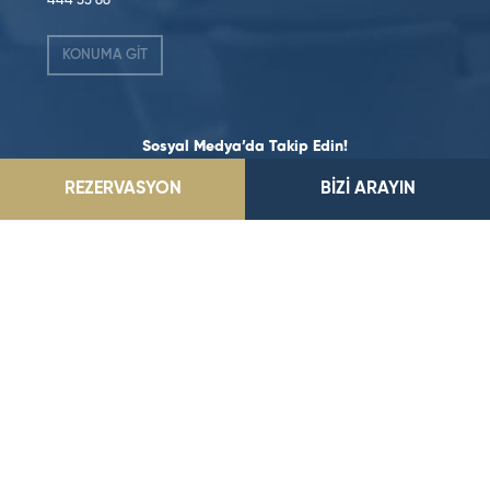
444 33 66
KONUMA GİT
Sosyal Medya’da Takip Edin!
REZERVASYON
BİZİ ARAYIN
©2026 Dedeman Hotels & Resorts International. Her hakkı saklıdır.
Tüm oteller ya şirket tarafından imtiyazlıdır ya da Dedeman Hotels &
Resorts International ya da yan kuruluşlarından birinin sahibidir
ve/veya onun tarafından yönetilir.