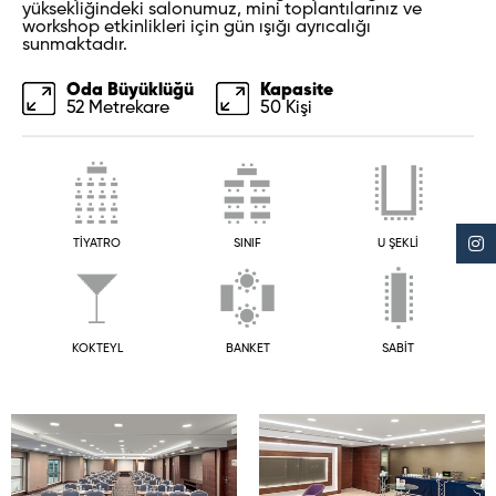
yüksekliğindeki salonumuz, mini toplantılarınız ve
workshop etkinlikleri için gün ışığı ayrıcalığı
sunmaktadır.
Oda Büyüklüğü
Kapasite
52 Metrekare
50 Kişi
TİYATRO
SINIF
U ŞEKLİ
KOKTEYL
BANKET
SABİT