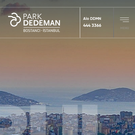
Alo DDMN
444 3366
MENU