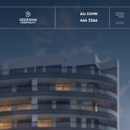
Alo DDMN
444 3366
MENU