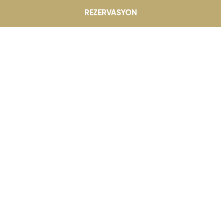
REZERVASYON
Dedeman Fırsatları
TOKAT
Balayınızı özel kılacak ayrıcalıklar 
ları
Tokat’ta...