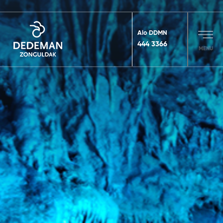
Alo DDMN
444 3366
MENU