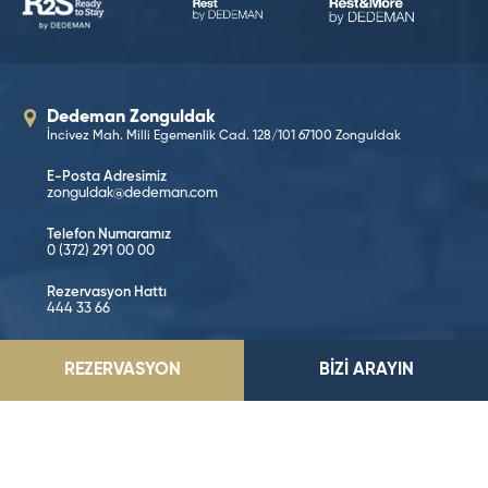
Dedeman Zonguldak
İncivez Mah. Milli Egemenlik Cad. 128/101 67100 Zonguldak
E-Posta Adresimiz
zonguldak@dedeman.com
Telefon Numaramız
0 (372) 291 00 00
Rezervasyon Hattı
444 33 66
KONUMA GİT
REZERVASYON
BİZİ ARAYIN
Sosyal Medya’da Takip Edin!