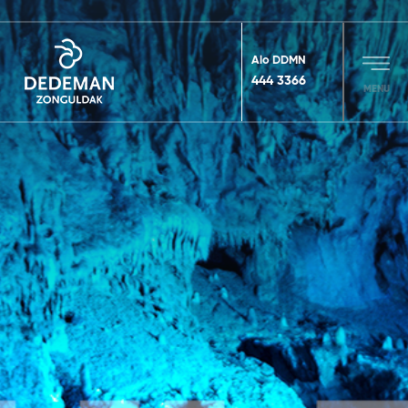
Alo DDMN
444 3366
MENU