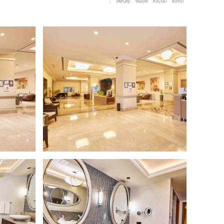
PAYLAŞ
YAZDIR
KÜÇÜLT
BÜYÜT