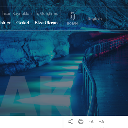
İnsan Kaynakları
İş Geliştirme
English
hirler
Galeri
Bize Ulaşın
ROTAM