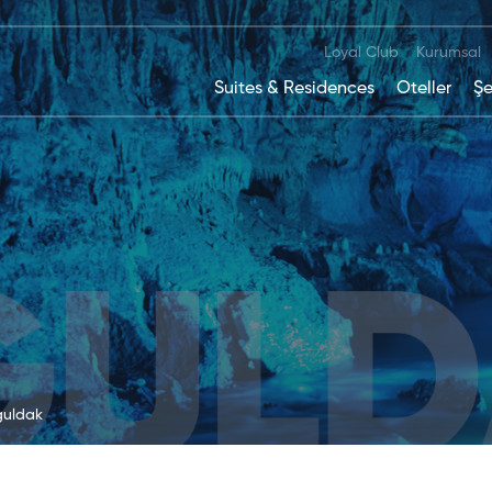
Loyal Club
Kurumsal
Suites & Residences
Oteller
Şe
uldak