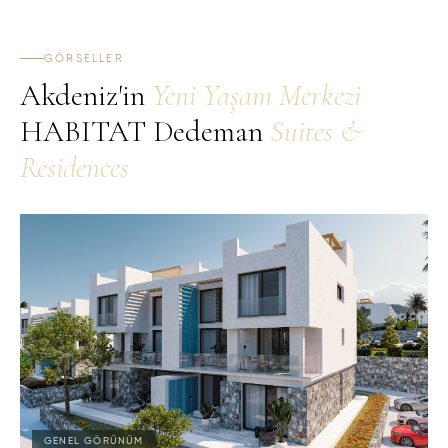
GÖRSELLER
Akdeniz'in
Yeni Yaşam Merkezi
HABITAT Dedeman
Suites &
Residences
GENEL GÖRÜNÜM