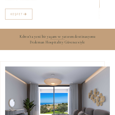
KAYDIR
KEŞFET
Kıbrıs'ta yeni bir yaşam ve yatırım destinasyonu
Dedeman Hospitality Güvencesiyle