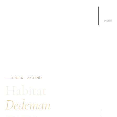
Alo DDMN
444 3366
MENU
KIBRIS · AKDENIZ
Habitat
Dedeman
Suites & Residences