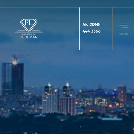
Alo DDMN
444 3366
MENU