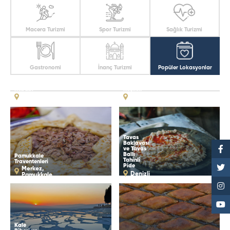
Macera Turizmi
Spor Turizmi
Sağlık Turizmi
Gastronomi
İnanç Turizmi
Popüler Lokasyonlar
Denizli
Kebabı
Keşkek
Denizli
Denizli
Tavas
Baklavası
ve Tavas
Ballı
Pamukkale
Tahinli
Traventenleri
Pide
Merkez,
Denizli
Pamukkale
Kale