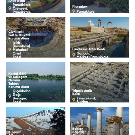
Antik Kenti
Pamukkale
Plutonium
Örenyeri,
Pamukkale
Pamukkale
Çivril Işıklı
Göl Su Kuşları
Koruma Alanı
Işıklı
(Kasabası)
Laodikeia Antik Kenti
Mahalesi
Çivril
Goncalı,
İlçesi
Merkez/Pamukkale
Kartal Gölü
ve Karaçam
Ormanı
Tabiatı
Koruma Alanı
Tripolis Antik
Çiçekbaba
Kenti
Dağı
Beyağaç
Yenicekent,
İlçesi
Buldan
Baklan
Boğaziçi
Buldan