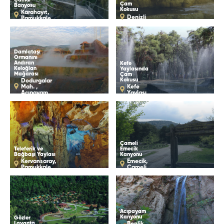
Çam
Banyosu
Kokusu
Karahayıt,
Denizli
Pamukkale
Damlataşı
Ormanını
Andıran
Kefe
Keloğlan
Yaylasında
Mağarası
Çam
Kokusu
Dodurgalar
Mah. ,
Kefe
Acıpayam
Yaylası
Çameli
Teleferik ve
Emecik
Bağbaşı Yaylası
Kanyonu
Kervansaray,
Emecik,
Pamukkale
Çameli
Acıpayam
Kanyonu
Gözler
Lavanta