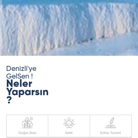
Denizli'ye
GelSen !
Neler
Yaparsın
?
Doğal Alan
Sahil
Kültür Turizmi