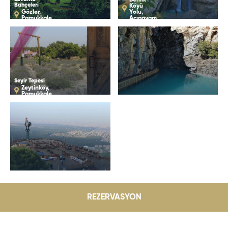
Benlik
Bahçeleri
Köyü
Gözler,
Yolu,
Pamukkale
Acıpayam
Seyir Tepesi
Zeytinköy,
Pamukkale
REZERVASYON
Size Özel Kampanyalar