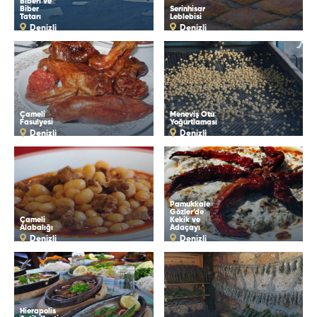
Biberi ve
Biber
Serinhisar
Tatarı
Leblebisi
Denizli
Denizli
Çameli
Meneviş Otu
Fasulyesi
Yoğurtlaması
Denizli
Denizli
Pamukkale
Gözler’de
Çameli
Kekik ve
Alabalığı
Adaçayı
Denizli
Denizli
Hierapolis