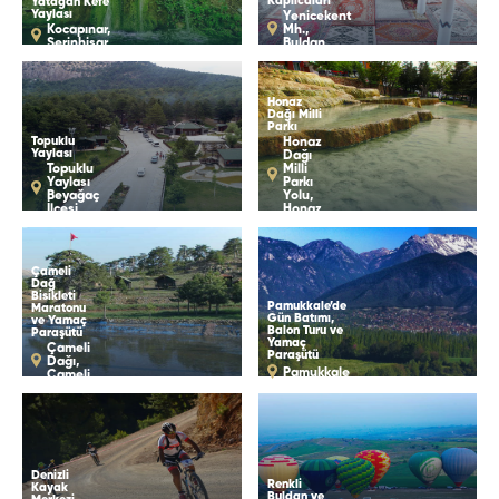
Kaplıcaları
Yatağan Kefe
Yaylası
Yenicekent
Kocapınar,
Mh.,
Serinhisar
Buldan
Honaz
Dağı Milli
Parkı
Topuklu
Honaz
Yaylası
Dağı
Topuklu
Milli
Yaylası
Parkı
Beyağaç
Yolu,
İlçesi
Honaz
Çameli
Dağ
Bisikleti
Pamukkale’de
Maratonu
Gün Batımı,
ve Yamaç
Balon Turu ve
Paraşütü
Yamaç
Çameli
Paraşütü
Dağı,
Pamukkale
Çameli
Denizli
Renkli
Kayak
Buldan ve