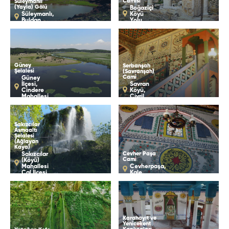
Camisi
Süleymanlı
(Yayla) Gölü
Boğaziçi
Süleymanlı,
Köyü
Buldan
Yolu
Güney
Serbanşah
Şelalesi
(Savranşah)
Cami
Güney
İlçesi,
Savran
Cindere
Köyü,
Mahallesi
Çivril
Sakızcılar
Asmaaltı
Şelalesi
(Ağlayan
Kaya)
Cevher Paşa
Sakızcılar
Cami
(Köyü)
Mahallesi
Cevherpaşa,
Çal İlçesi
Kale
Karahayıt ve
Yenicekent