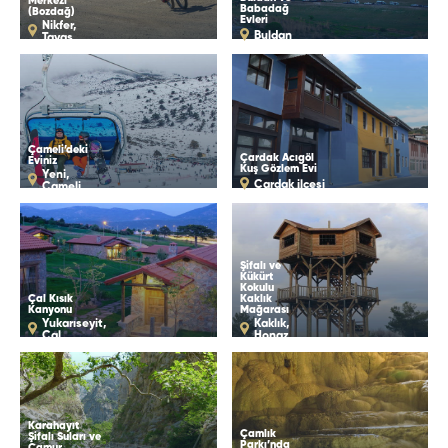
Merkezi
Babadağ
(Bozdağ)
Evleri
Nikfer,
Buldan
Tavas
Çameli’deki
Çardak Acıgöl
Eviniz
Kuş Gözlem Evi
Yeni,
Çardak ilçesi
Çameli
Şifalı ve
Kükürt
Kokulu
Çal Kısık
Kaklık
Kanyonu
Mağarası
Yukarıseyit,
Kaklık,
Çal
Honaz
Karahayıt
Çamlık
Şifalı Suları ve
Parkı’nda
Çamur