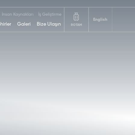
İnsan Kaynakları
İş Geliştirme
English
hirler
Galeri
Bize Ulaşın
ROTAM
DEDEMAN