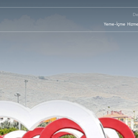
De
Yeme-İçme
Hizme