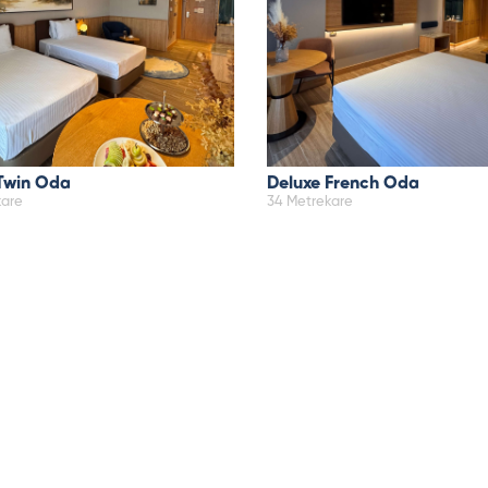
Twin Oda
Deluxe French Oda
kare
34 Metrekare