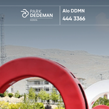
Alo DDMN
444 3366