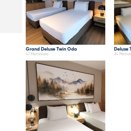
Grand Deluxe Twin Oda
Deluxe 
47 Metrekare
34 Metre