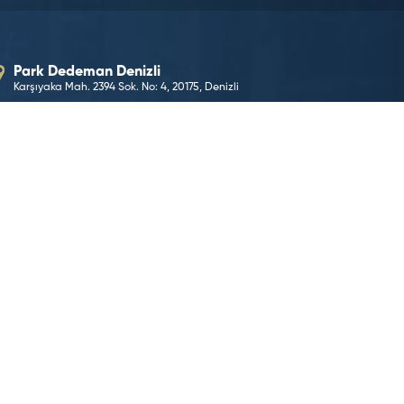
Park Dedeman Denizli
Karşıyaka Mah. 2394 Sok. No: 4, 20175, Denizli
E-Posta Adresimiz
parkdenizli@dedeman.com
Telefon Numaramız
0 (258) 268 80 00
Rezervasyon Hattı
444 33 66
KONUMA GİT
©2026 Dedeman Hotels & Resorts International. Her hakk
Dedeman Hotels & Resorts International ya da yan kurul