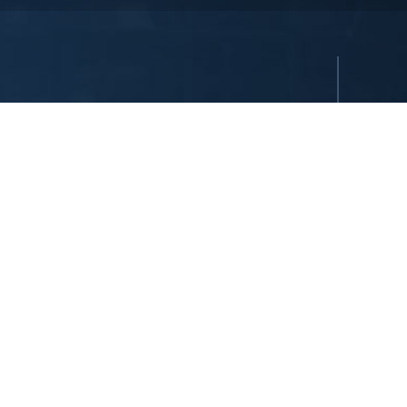
ı saklıdır. Tüm oteller ya şirket tarafından imtiyazlıdır ya da
uşlarından birinin sahibidir ve/veya onun tarafından yönetilir.