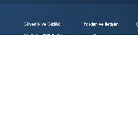
Güvenlik ve Gizlilik
Yardım ve İletişim
Sürdürülebilirlik Politikalarımız
İnsan Kaynakları
Sürdürülebilirlik
Bize Ulaşın
Yasal Uyarılar
İletişim Formları
Koşullar ve Politikalar
Veri Politikası
Web Erişilebilirliği
Çerez Politikası
Sosyal Medya’da Takip Edin!