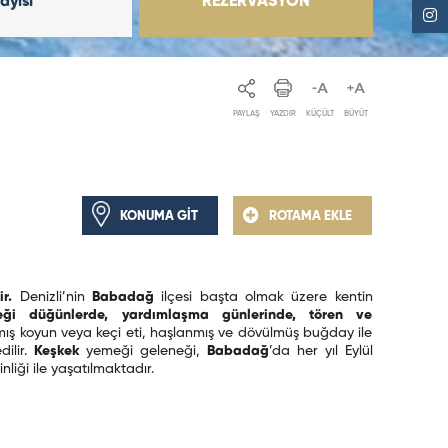
Sayısı
REZERVASYON
PAYLAŞ
YAZDIR
KÜÇÜLT
BÜYÜT
KONUMA GİT
ROTAMA EKLE
r.
Denizli’nin
Babadağ
ilçesi başta olmak üzere kentin
ği düğünlerde, yardımlaşma günlerinde, tören ve
mış koyun veya keçi eti, haşlanmış ve dövülmüş buğday ile
dilir.
Keşkek
yemeği geleneği,
Babadağ
’da her yıl Eylül
nliği ile yaşatılmaktadır.