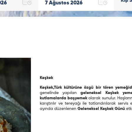
Kişi 
026
7
Ağustos
2026
Keşkek
Keşkek,Türk kültürüne özgü bir tören yemeğidi
genelinde yapılan
geleneksel Keşkek yeme
kutlamalarda başyemek
olarak sunulur. Haşlan
karıştırılır ve tereyağı ile tatlandırılarak servis e
ayında düzenlenen
Geleneksel Keşkek Günü
etki