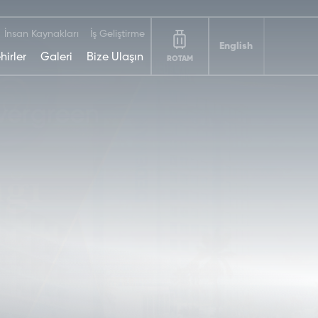
İnsan Kaynakları
İş Geliştirme
English
hirler
Galeri
Bize Ulaşın
ROTAM
DEDEMAN