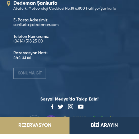
Dedeman Şanlıurfa
Atatürk, Meteoroloji Caddesi No:19, 63100 Haliliye/Şanlıurfa
E-Posta Adresimiz
sanliurfa@dedeman.com
Telefon Numaramız
(0414) 318 25 00
Rezervasyon Hattı
444 33 66
KONUMA GİT
Sosyal Medya’da Takip Edin!
REZERVASYON
BİZİ ARAYIN
©2026 Dedeman Hotels & Resorts International. Her hakkı saklıdır.