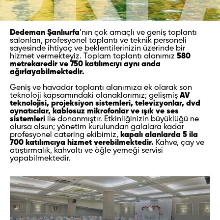
Dedeman Şanlıurfa
’nın çok amaçlı ve geniş toplantı
salonları, profesyonel toplantı ve teknik personeli
sayesinde ihtiyaç ve beklentilerinizin üzerinde bir
hizmet vermekteyiz. Toplam toplantı alanımız
580
metrekaredir ve 750 katılımcıyı aynı anda
ağırlayabilmektedir.
Geniş ve havadar toplantı alanımıza ek olarak son
teknoloji kapsamındaki olanaklarımız; gelişmiş
AV
teknolojisi, projeksiyon sistemleri, televizyonlar, dvd
oynatıcılar, kablosuz mikrofonlar ve ışık ve ses
sistemleri
ile donanmıştır. Etkinliğinizin büyüklüğü ne
olursa olsun; yönetim kurulundan galalara kadar
profesyonel catering ekibimiz,
kapalı alanlarda 5 ila
700 katılımcıya hizmet verebilmektedir.
Kahve, çay ve
atıştırmalık, kahvaltı ve öğle yemeği servisi
yapabilmektedir.