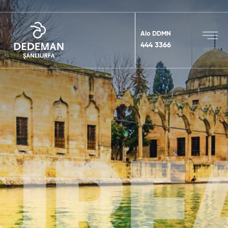
Alo DDMN
444 3366
MENU