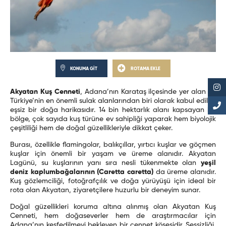
KONUMA GİT
ROTAMA EKLE
Akyatan Kuş Cenneti
, Adana’nın Karataş ilçesinde yer alan ve
Türkiye’nin en önemli sulak alanlarından biri olarak kabul edilen
eşsiz bir doğa harikasıdır. 14 bin hektarlık alanı kapsayan bu
bölge, çok sayıda kuş türüne ev sahipliği yaparak hem biyolojik
çeşitliliği hem de doğal güzellikleriyle dikkat çeker.
Burası, özellikle flamingolar, balıkçıllar, yırtıcı kuşlar ve göçmen
kuşlar için önemli bir yaşam ve üreme alanıdır. Akyatan
Lagünü, su kuşlarının yanı sıra nesli tükenmekte olan
yeşil
deniz kaplumbağalarının (Caretta caretta)
da üreme alanıdır.
Kuş gözlemciliği, fotoğrafçılık ve doğa yürüyüşü için ideal bir
rota olan Akyatan, ziyaretçilere huzurlu bir deneyim sunar.
Doğal güzellikleri koruma altına alınmış olan Akyatan Kuş
Cenneti, hem doğaseverler hem de araştırmacılar için
Adana’nın keşfedilmeyi bekleyen bir cennet köşesidir. Sessizliği,