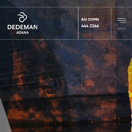
Alo DDMN
444 3366
MENU