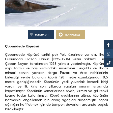
KONUMA GİT
ROTAMA EKLE
Çobandede Köprüsü
Çobandede Köprüsü tarihi İpek Yolu üzerinde yer alır. İlhanlı
Hükümdarı Gazan Han'ın (1295-1304) Veziri Salduzlu Emiri
Çoban Noyan tarafından 1298 yılında yaptırılmıştır. Köprünün
yapı formu ve baş kısmındaki süslemeler Selçuklu ve İlhanlı
mimari tarzını yansıtır. Karga Pazarı ve Aras nehirlerinin
birleştiği yerde bulunan köprü 128 metre uzunluğunda, 8,5
metre genişliğindedir. Köprünün yedi yuvarlak kemerli kirişi
vardır ve ilk kiriş son yıllarda yapılan onarım sırasında
kapatılmıştır. Köprünün kemerlerinde siyah, kırmızı ve gri renkli
kesme taşlar kullanılmıştır. Köprü ayaklarının altına, köprünün
batmasını engellemek için ardıç ağaçları döşenmiştir. Köprü
ağırlığını hafifletmek için de tampon duvarları arasında boşluk
bırakılmıştır.