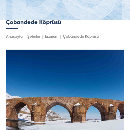
Çobandede Köprüsü
Anasayfa
Şehirler
Erzurum
Çobandede Köprüsü