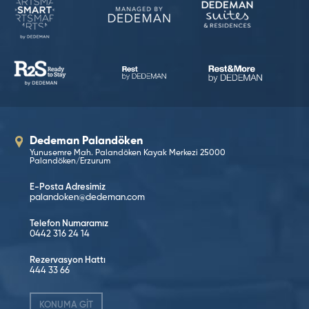
Dedeman Palandöken
Yunusemre Mah. Palandöken Kayak Merkezi 25000
Palandöken/Erzurum
E-Posta Adresimiz
palandoken@dedeman.com
Telefon Numaramız
0442 316 24 14
Rezervasyon Hattı
444 33 66
KONUMA GİT