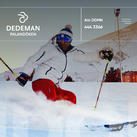
Alo DDMN
444 3366
MENU