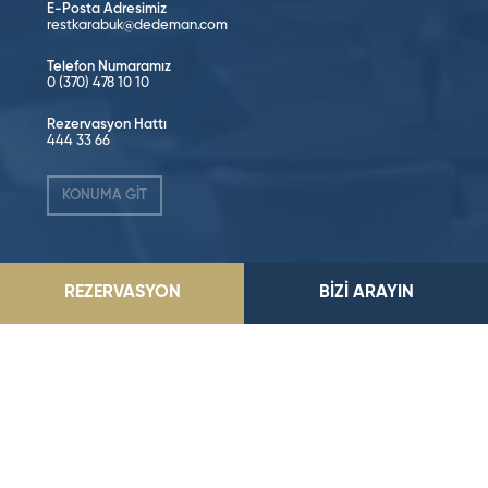
E-Posta Adresimiz
restkarabuk@dedeman.com
Telefon Numaramız
0 (370) 478 10 10
Rezervasyon Hattı
444 33 66
KONUMA GİT
Sosyal Medya’da Takip Edin!
REZERVASYON
BİZİ ARAYIN
©2026 Dedeman Hotels & Resorts International. Her hakkı saklıdır.
Tüm oteller ya şirket tarafından imtiyazlıdır ya da Dedeman Hotels &
Resorts International ya da yan kuruluşlarından birinin sahibidir
ve/veya onun tarafından yönetilir.