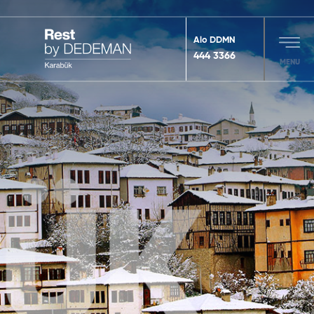
Alo DDMN
444 3366
MENU