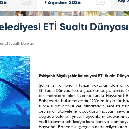
Kişi 
026
7
Ağustos
2026
elediyesi ETİ Sualtı Dünyası
si ETİ Sualtı Dünyası
Eskişehir Büyükşehir Belediyesi ETİ Sualtı Dünya
Şehrimizin en önemli turizm noktalarından biri 
Eti Sualtı Dünyası ile de çocuklar başta olmak üze
bin metrekare alan üzerine kurulu Hayvanat Ba
Bahçesi de bulunmaktadır. 120’den fazla tür ha
türde sualtı canlısı yer almaktadır. Kent içi t
çevrimiçi atölyelerle çocuklara hayvan sevgi
doğada bulunan yırtıcı hayvanların tedavisini ü
nesli tükenme tehlikesiyle karşı karşıya olan ha
Hayvanat Bahçemiz, geçen sürede milyonlarca ziy