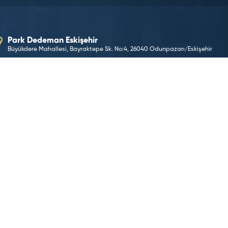
Park Dedeman Eskişehir
Büyükdere Mahallesi, Bayraktepe Sk. No:4, 26040 Odunpazarı/Eskişehir
E-Posta Adresimiz
parkeskisehir@dedeman.com
Telefon Numaramız
+90 (222) 233 12 22
Rezervasyon Hattı
444 33 66
KONUMA GİT
©2026 Dedeman Hotels & Resorts International. Her hakk
Dedeman Hotels & Resorts International ya da yan kurul