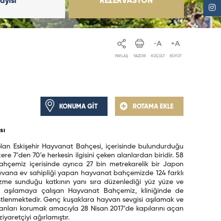
Sayısı
REZERVASYON
PAYLAŞ
YAZDIR
KÜÇÜLT
BÜYÜT
KONUMA GİT
ROTAMA EKLE
sı
olan Eskişehir Hayvanat Bahçesi, içerisinde bulundurduğu
re 7’den 70’e herkesin ilgisini çeken alanlardan biridir. 58
hçemiz içerisinde ayrıca 27 bin metrekarelik bir Japon
yvana ev sahipliği yapan hayvanat bahçemizde 124 farklı
urizme sunduğu katkının yanı sıra düzenlediği yüz yüze ve
si aşılamaya çalışan Hayvanat Bahçemiz, kliniğinde de
stlenmektedir. Genç kuşaklara hayvan sevgisi aşılamak ve
yvanları korumak amacıyla 28 Nisan 2017’de kapılarını açan
aretçiyi ağırlamıştır.