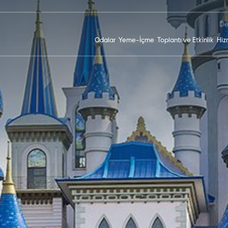
De
Odalar
Yeme-İçme
Toplantı ve Etkinlik
Hiz