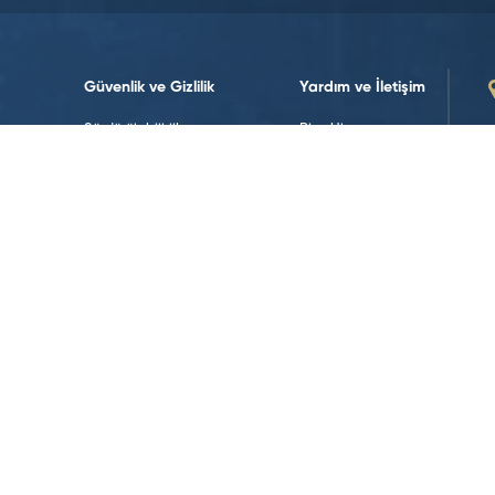
Güvenlik ve Gizlilik
Yardım ve İletişim
Sürdürülebilirlik
Bize Ulaşın
Sürdürülebilirlik Politikalarımız
İletişim Formları
Yasal Uyarılar
İnsan Kaynakları
Koşullar ve Politikalar
Veri Politikası
Web Erişilebilirliği
Çerez Politikası
Sosyal Medya’da Takip Edin!