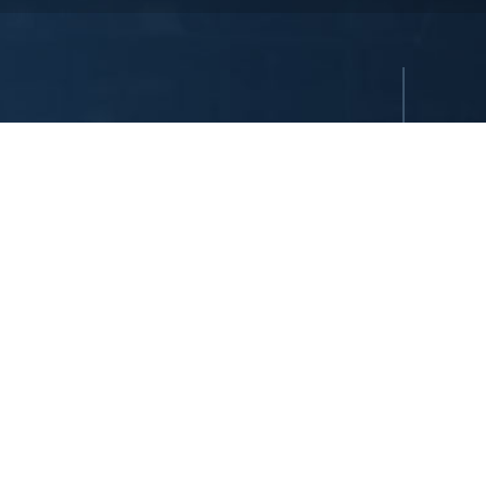
ı saklıdır. Tüm oteller ya şirket tarafından imtiyazlıdır ya da
uşlarından birinin sahibidir ve/veya onun tarafından yönetilir.