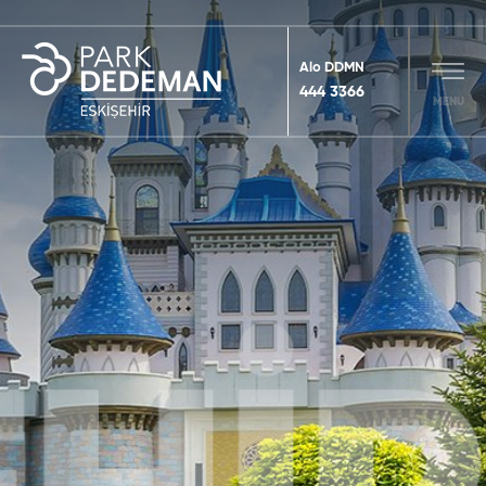
Alo DDMN
444 3366
MENU