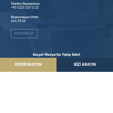
Telefon Numaramız
+90 (222) 233 12 22
Rezervasyon Hattı
444 33 66
KONUMA GİT
Sosyal Medya’da Takip Edin!
REZERVASYON
BİZİ ARAYIN
©2026 Dedeman Hotels & Resorts International. Her hakkı saklıdır.
Tüm oteller ya şirket tarafından imtiyazlıdır ya da Dedeman Hotels &
Resorts International ya da yan kuruluşlarından birinin sahibidir
ve/veya onun tarafından yönetilir.