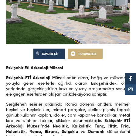
KONUMA GİT
ROTAMA EKLE
Eskişehir Eti Arkeoloji Müzesi
Eskişehir ETİ Arkeoloji Müz
esi satın alma, bağış ve müsadere
yoluyla gelen eserlerle ağırlıklı olarak
Eskişehir
’deki ören
yerlerinde gerçekleştirilen kazı ve yüzey araştırmaları sonucu
ele geçen eserlerden oluşan bir koleksiyona sahiptir.
Sergilenen eserler arasında Roma dönemi lahitleri, mermer
heykel ve heykelcikler, mimari parçalar, steller, pişmiş toprak
günlük kullanım kapları, idoller, cam kaplar ve boncuklar, metal
kap ve silahlar, takılar, sikkeler bulunmaktadır.
Eskişehir ETİ
Arkeoloji Müzesi’
nde
Neolitik, Kalkolitik, Tunç, Hitit, Frig,
Helenistik, Roma, Bizans, Selçuklu
ve
Osmanlı
dönemlerini