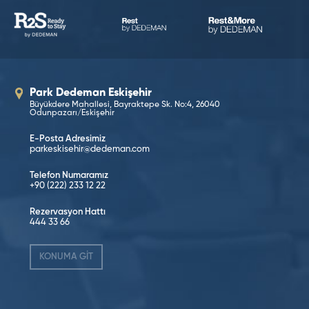
Park Dedeman Eskişehir
Büyükdere Mahallesi, Bayraktepe Sk. No:4, 26040
Odunpazarı/Eskişehir
E-Posta Adresimiz
parkeskisehir@dedeman.com
Telefon Numaramız
+90 (222) 233 12 22
Rezervasyon Hattı
444 33 66
KONUMA GİT