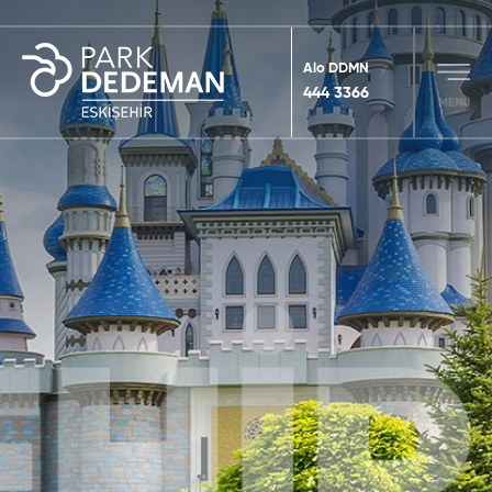
Alo DDMN
444 3366
MENU