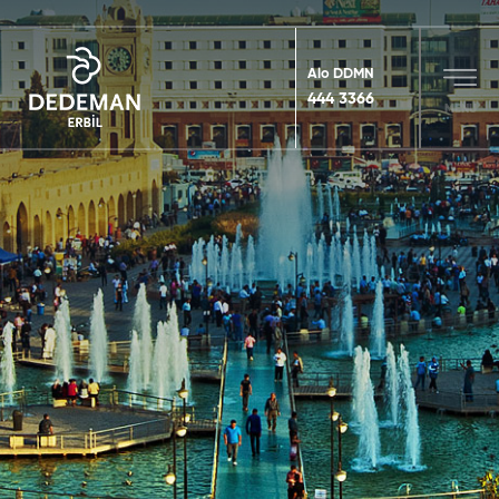
Alo DDMN
444 3366
MENU