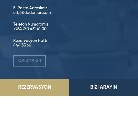
E-Posta Adresimiz
erbil@dedeman.com
Telefon Numaramız
+964 750 461 41 00
Rezervasyon Hattı
444 33 66
KONUMA GİT
Sosyal Medya’da Takip Edin!
REZERVASYON
BİZİ ARAYIN
©2026 Dedeman Hotels & Resorts International. Her hakkı saklıdır.
Tüm oteller ya şirket tarafından imtiyazlıdır ya da Dedeman Hotels &
Resorts International ya da yan kuruluşlarından birinin sahibidir
ve/veya onun tarafından yönetilir.