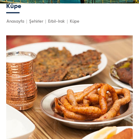
Küpe
Anasayfa
Şehirler
Erbil-Irak
Küpe