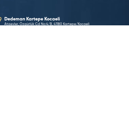
Dedeman Kartepe Kocaeli
Ataevler, Özgürlük Cd No:4/B, 41180 Kartepe/Kocaeli
E-Posta Adresimiz
kartepe@dedeman.com
Telefon Numaramız
(0262) 300 40 00
Rezervasyon Hattı
444 33 66
KONUMA GİT
©2026 Dedeman Hotels & Resorts International. Her hakk
Dedeman Hotels & Resorts International ya da yan kurul