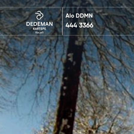
Alo DDMN
444 3366