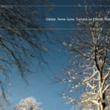
De
Odalar
Yeme-İçme
Toplantı ve Etkinlik
Hiz