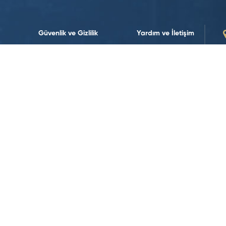
Güvenlik ve Gizlilik
Yardım ve İletişim
Sürdürülebilirlik
Bize Ulaşın
Sürdürülebilirlik Politikalarımız
İletişim Formları
Yasal Uyarılar
İnsan Kaynakları
Koşullar ve Politikalar
Veri Politikası
Web Erişilebilirliği
Çerez Politikası
Sosyal Medya’da Takip Edin!