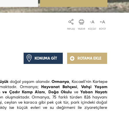
PAYLAŞ
YAZDIR
KÜÇÜLT
BÜYÜT
KONUMA GİT
ROTAMA EKLE
büyük
doğal yaşam alanıdır.
Ormanya
, Kocaeli'nin Kartepe
almaktadır. Ormanya;
Hayvanat Bahçesi
,
Vahşi Yaşam
 ve Çadır Kamp Alanı
,
Doğa Okulu
ve
Yaban Hayatı
 oluşmaktadır. Ormanya, 75 farklı türden 826 hayvanı
ği, ceylan ve karaca gibi pek çok tür, park içindeki doğal
nköy ise küçük evleri ve su değirmeni ile ziyaretçilere