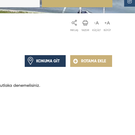
PAYLAŞ
YAZDIR
KÜÇÜLT
BÜYÜT
KONUMA GİT
ROTAMA EKLE
tlaka denemelisiniz.