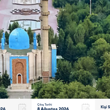
Çıkış Tarihi
Kişi 
026
8
Ağustos
2026