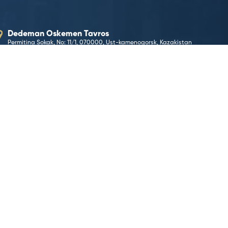
Dedeman Oskemen Tavros
Permitina Sokak, No: 11/1, 070000, Ust-kamenogorsk, Kazakistan
E-Posta Adresimiz
oskemen@dedeman.com
Telefon Numaramız
+7 (723) 220 82 08
Rezervasyon Hattı
444 33 66
KONUMA GİT
©2026 Dedeman Hotels & Resorts International. Her hakk
Dedeman Hotels & Resorts International ya da yan kurul