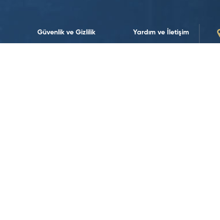
Güvenlik ve Gizlilik
Yardım ve İletişim
Sürdürülebilirlik
Bize Ulaşın
Sürdürülebilirlik Politikalarımız
İletişim Formları
Yasal Uyarılar
İnsan Kaynakları
Koşullar ve Politikalar
Veri Politikası
Web Erişilebilirliği
Çerez Politikası
Sosyal Medya’da Takip Edin!