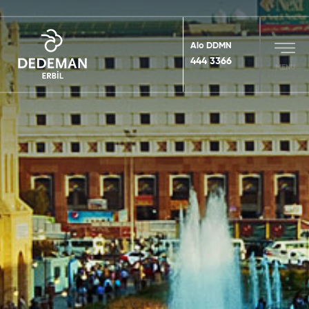
Alo DDMN
444 3366
MENU