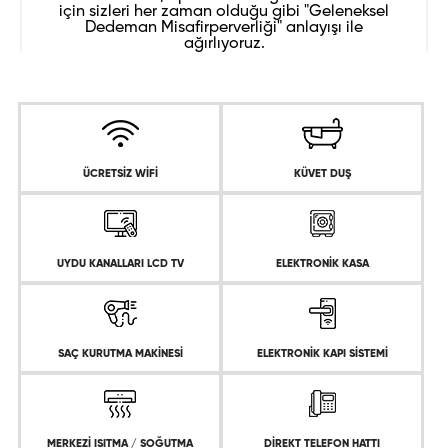
için sizleri her zaman olduğu gibi "Geleneksel
Dedeman Misafirperverliği" anlayışı ile
ağırlıyoruz.
ÜCRETSİZ WİFİ
KÜVET DUŞ
UYDU KANALLARI LCD TV
ELEKTRONİK KASA
SAÇ KURUTMA MAKİNESİ
ELEKTRONİK KAPI SİSTEMİ
MERKEZİ ISITMA / SOĞUTMA
DİREKT TELEFON HATTI