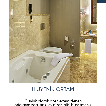
HİJYENİK ORTAM
Günlük olarak özenle temizlenen
odalarımızda, tıpkı evinizde gibi hissetmeniz