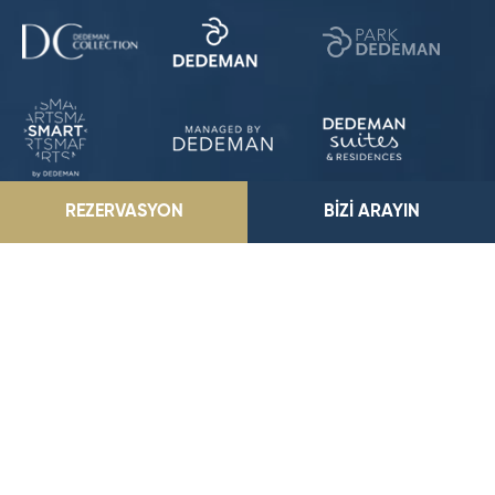
REZERVASYON
BİZİ ARAYIN
Park Dedeman Eskişehir
Büyükdere Mahallesi, Bayraktepe Sk. No:4, 26040
Odunpazarı/Eskişehir
E-Posta Adresimiz
parkeskisehir@dedeman.com
Telefon Numaramız
+90 (222) 233 12 22