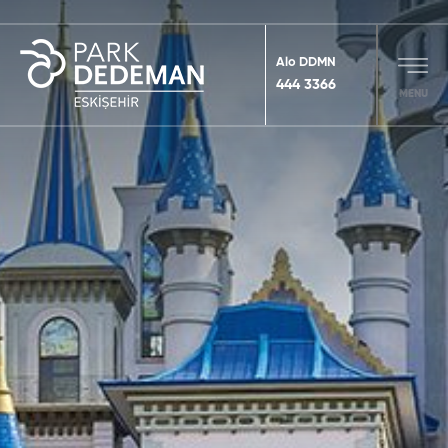
Alo DDMN
444 3366
MENU