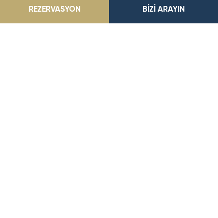
REZERVASYON
BİZİ ARAYIN
Park Dedeman Şişli
Şişli Mahallesi, Abide-i Hürriyet Caddesi No:129 Şişli/İstanbul
E-Posta Adresimiz
parksisli@dedeman.com
Telefon Numaramız
+90 0212 960 00 60‬
Rezervasyon Hattı
444 33 66
KONUMA GİT