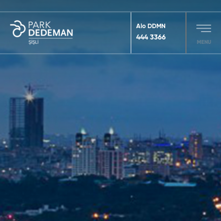
Alo DDMN
444 3366
MENU