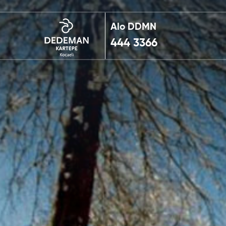
Alo DDMN
444 3366