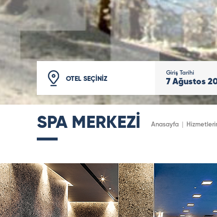
Giriş Tarihi
OTEL SEÇİNİZ
7
Ağustos
2
SPA MERKEZİ
Anasayfa
Hizmetleri