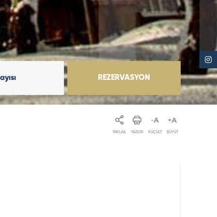
Sayısı
REZERVASYON
PAYLAŞ
YAZDIR
KÜÇÜLT
BÜYÜT