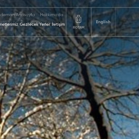
deman Anasayfa
Hakkımızda
English
metlerimiz
Gezilecek Yerler
İletişim
ROTAM