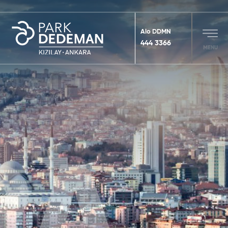
Alo DDMN
444 3366
MENU