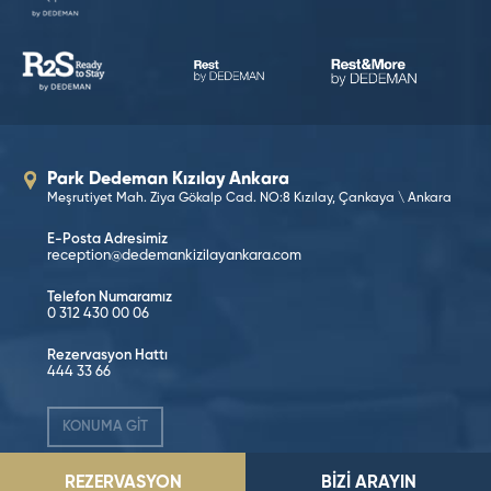
Park Dedeman Kızılay Ankara
Meşrutiyet Mah. Ziya Gökalp Cad. NO:8 Kızılay, Çankaya \ Ankara
E-Posta Adresimiz
reception@dedemankizilayankara.com
Telefon Numaramız
0 312 430 00 06
Rezervasyon Hattı
444 33 66
KONUMA GİT
REZERVASYON
BİZİ ARAYIN