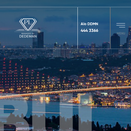
Alo DDMN
444 3366
MENU