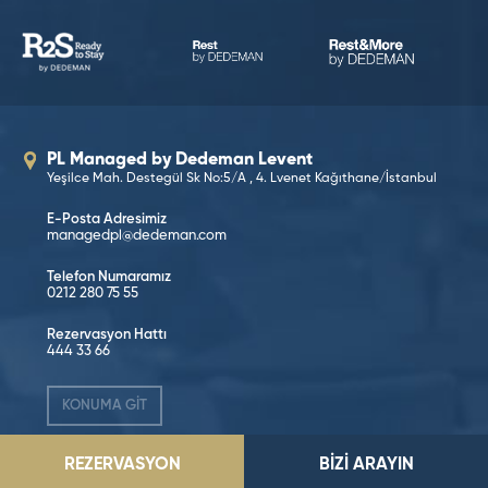
PL Managed by Dedeman Levent
Yeşilce Mah. Destegül Sk No:5/A , 4. Lvenet Kağıthane/İstanbul
E-Posta Adresimiz
managedpl@dedeman.com
Telefon Numaramız
0212 280 75 55
Rezervasyon Hattı
444 33 66
KONUMA GİT
REZERVASYON
BİZİ ARAYIN