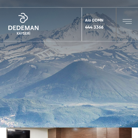
Alo DDMN
444 3366
MENU