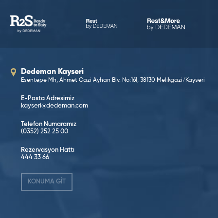
Dedeman Kayseri
Esentepe Mh, Ahmet Gazi Ayhan Blv. No:161, 38130 Melikgazi/Kayseri
E-Posta Adresimiz
kayseri@dedeman.com
Telefon Numaramız
(0352) 252 25 00
Rezervasyon Hattı
444 33 66
KONUMA GİT