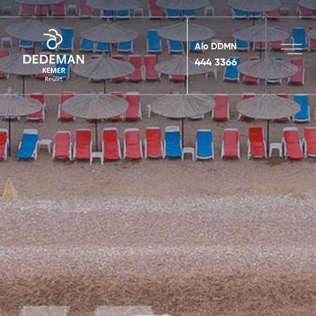
Alo DDMN
444 3366
MENU