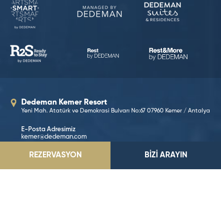
Dedeman Kemer Resort
Yeni Mah. Atatürk ve Demokrasi Bulvarı No:67 07960 Kemer / Antalya
E-Posta Adresimiz
kemer@dedeman.com
REZERVASYON
BİZİ ARAYIN
Telefon Numaramız
0 242 606 20 74
Rezervasyon Hattı
444 33 66
KONUMA GİT