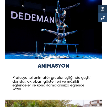
ANİMASYON
Profesyonel animatör gruplar eşliğinde çeşitli
danslar, akrobasi gösterileri ve müzikli
eğlenceler ile konaklamalarınıza eğlence
katın...