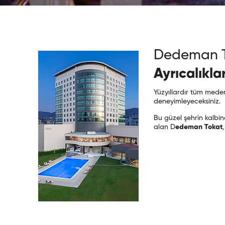
Dedeman T
Ayrıcalıkla
Yüzyıllardır tüm meden
deneyimleyeceksiniz.
Bu güzel şehrin kalbin
alan D
edeman Tokat