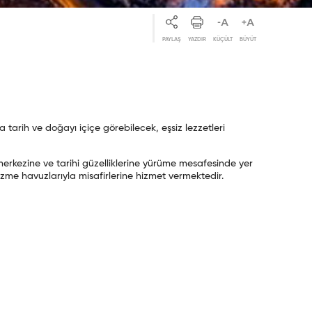
PAYLAŞ
YAZDIR
KÜÇÜLT
BÜYÜT
arih ve doğayı içiçe görebilecek, eşsiz lezzetleri
 merkezine ve tarihi güzelliklerine yürüme mesafesinde yer
me havuzlarıyla misafirlerine hizmet vermektedir.