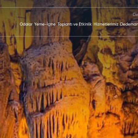
De
Odalar
Yeme-İçme
Toplantı ve Etkinlik
Hizmetlerimiz
Dedeman