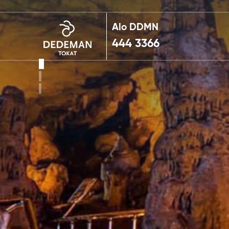
Alo DDMN
444 3366