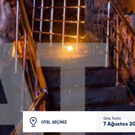
Giriş Tarihi
OTEL SEÇİNİZ
7
Ağustos
2