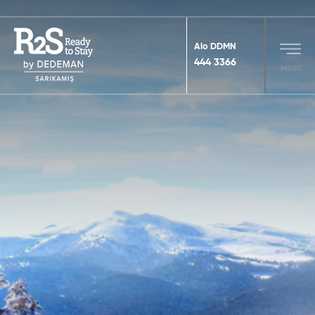
Alo DDMN
444 3366
MENU