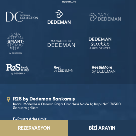
R2S by Dedeman Sarıkamış
İnönü Mahallesi Osman Paşa Caddesi No:64 İç Kapı No:1 36500
Sarıkamış/Kars
E-Posta Adresimiz
r2ssarikamis@dedeman.com
REZERVASYON
BİZİ ARAYIN
Telefon Numaramız