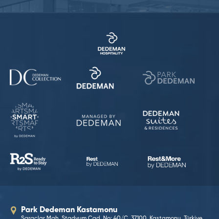
Park Dedeman Kastamonu
Saraçlar Mah. Stadyum Cad. No: 40/C, 37100, Kastamonu, Türkiye