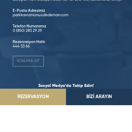
E-Posta Adresimiz
parkkastamonu@dedeman.com
Telefon Numaramız
0 (850) 283 29 29
Rezervasyon Hattı
444 33 66
KONUMA GİT
Sosyal Medya’da Takip Edin!
REZERVASYON
BİZİ ARAYIN
©2026 Dedeman Hotels & Resorts International. Her hakkı saklıdır.
Tüm oteller ya şirket tarafından imtiyazlıdır ya da Dedeman Hotels &
Resorts International ya da yan kuruluşlarından birinin sahibidir