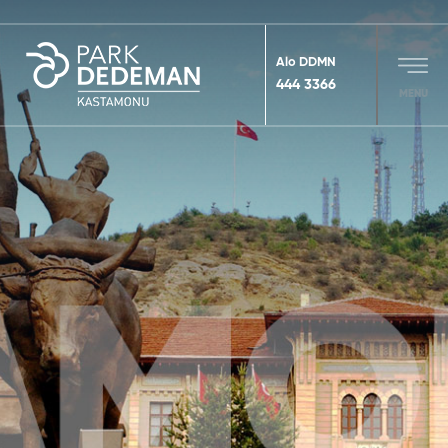
Alo DDMN
444 3366
MENU