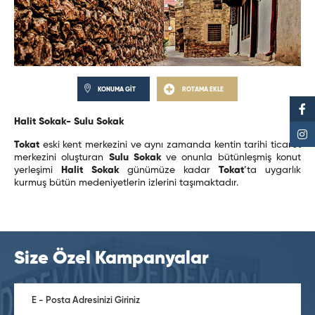
KONUMA GİT
ROTAMA EKLE
Halit Sokak- Sulu Sokak
T
okat
eski kent merkezini ve aynı zamanda kentin tarihi ticaret
merkezini oluşturan
Sulu Sokak
ve onunla bütünleşmiş konut
yerleşimi
Halit Sokak
günümüze kadar
Tokat
’ta uygarlık
kurmuş bütün medeniyetlerin izlerini taşımaktadır.
Size Özel Kampanyalar