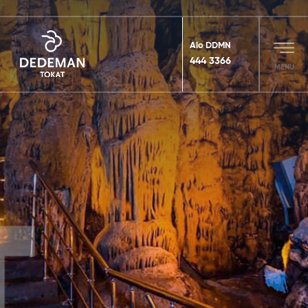
Alo DDMN
444 3366
MENU