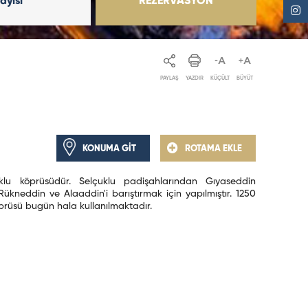
Sayısı
REZERVASYON
PAYLAŞ
YAZDIR
KÜÇÜLT
BÜYÜT
KONUMA GİT
ROTAMA EKLE
uklu köprüsüdür. Selçuklu padişahlarından Gıyaseddin
Rükneddin ve Alaaddin'i barıştırmak için yapılmıştır. 1250
öprüsü bugün hala kullanılmaktadır.