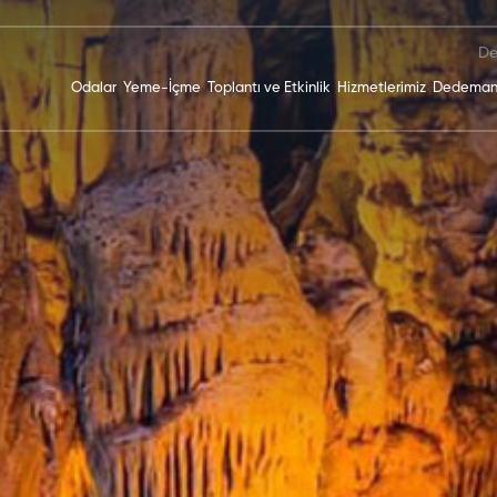
De
Odalar
Yeme-İçme
Toplantı ve Etkinlik
Hizmetlerimiz
Dedeman