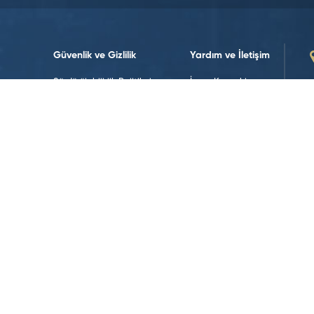
Güvenlik ve Gizlilik
Yardım ve İletişim
Sürdürülebilirlik Politikalarımız
İnsan Kaynakları
Sürdürülebilirlik
Bize Ulaşın
Yasal Uyarılar
İletişim Formları
Koşullar ve Politikalar
Veri Politikası
Web Erişilebilirliği
Çerez Politikası
Sosyal Medya’da Takip Edin!