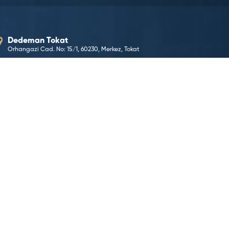
Dedeman Tokat
Orhangazi Cad. No: 15/1, 60230, Merkez, Tokat
E-Posta Adresimiz
tokat@dedeman.com
Telefon Numaramız
0 (356) 228 66 00
Rezervasyon Hattı
444 33 66
KONUMA GİT
©2026 Dedeman Hotels & Resorts International. Her hakk
Dedeman Hotels & Resorts International ya da yan kurul