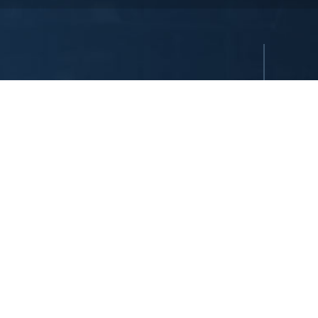
ı saklıdır. Tüm oteller ya şirket tarafından imtiyazlıdır ya da
uşlarından birinin sahibidir ve/veya onun tarafından yönetilir.