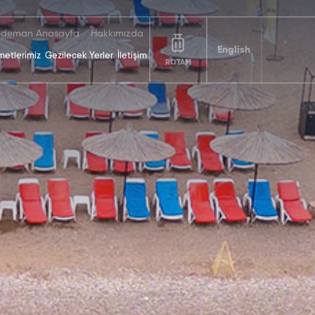
deman Anasayfa
Hakkımızda
English
metlerimiz
Gezilecek Yerler
İletişim
ROTAM