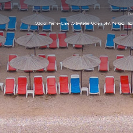
De
Odalar
Yeme-İçme
Aktiviteler
Galeri
SPA Merkezi
Hiz