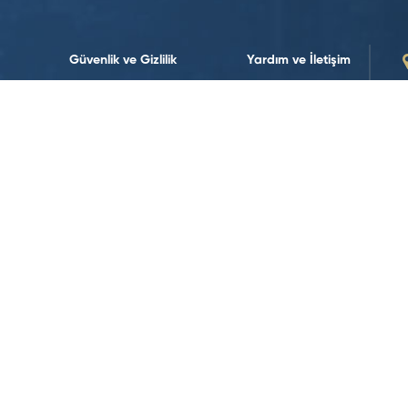
Güvenlik ve Gizlilik
Yardım ve İletişim
Sürdürülebilirlik
Bize Ulaşın
Sürdürülebilirlik Politikalarımız
İletişim Formları
Yasal Uyarılar
İnsan Kaynakları
Koşullar ve Politikalar
Veri Politikası
Web Erişilebilirliği
Çerez Politikası
Sosyal Medya’da Takip Edin!