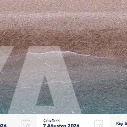
Çıkış Tarihi
Kişi 
026
7
Ağustos
2026