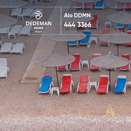
Alo DDMN
444 3366