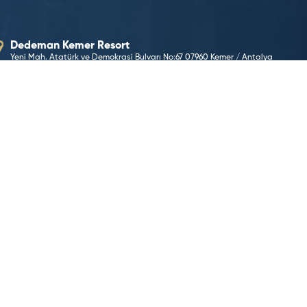
Dedeman Kemer Resort
Yeni Mah. Atatürk ve Demokrasi Bulvarı No:67 07960 Kemer / Antalya
E-Posta Adresimiz
kemer@dedeman.com
Telefon Numaramız
0 242 606 20 74
Rezervasyon Hattı
444 33 66
KONUMA GİT
©2026 Dedeman Hotels & Resorts International. Her hakk
Dedeman Hotels & Resorts International ya da yan kurul