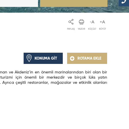
PAYLAŞ
YAZDIR
KÜÇÜLT
BÜYÜT
KONUMA GİT
ROTAMA EKLE
nan ve Akdeniz'in en önemli marinalarından biri olan bir
 turizmi için önemli bir merkezdir ve birçok lüks yatın
 Ayrıca çeşitli restoranlar, mağazalar ve etkinlik alanları