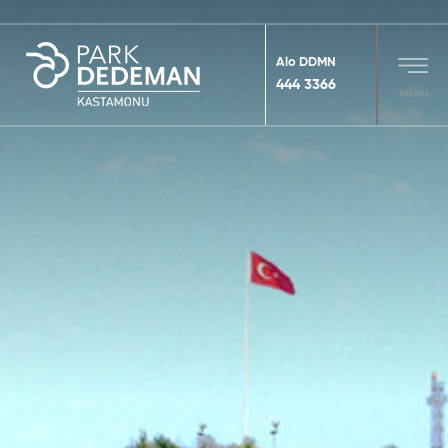
Alo DDMN
444 3366
MENU