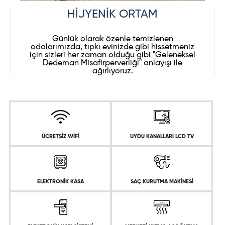
HİJYENİK ORTAM
Günlük olarak özenle temizlenen
odalarımızda, tıpkı evinizde gibi hissetmeniz
için sizleri her zaman olduğu gibi "Geleneksel
Dedeman Misafirperverliği" anlayışı ile
ağırlıyoruz.
ÜCRETSİZ WİFİ
UYDU KANALLARI LCD TV
ELEKTRONİK KASA
SAÇ KURUTMA MAKİNESİ