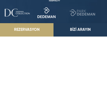
REZERVASYON
BİZİ ARAYIN
Park Dedeman Kastamonu
Saraçlar Mah. Stadyum Cad. No: 40/C, 37100, Kastamonu, Türkiye
E-Posta Adresimiz
parkkastamonu@dedeman.com
Telefon Numaramız
0 (850) 283 29 29