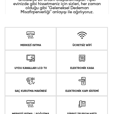
antialerjik bir ortam oluşturulmuştur. Tıpkı
evinizde gibi hissetmeniz için sizleri, her zaman
olduğu gibi "Geleneksel Dedeman
Misafirperverliği" anlayışı ile ağırlıyoruz.
MERKEZİ ISITMA
ÜCRETSİZ WİFİ
UYDU KANALLARI LCD TV
ELEKTRONİK KASA
SAÇ KURUTMA MAKİNESİ
ELEKTRONİK KAPI SİSTEMİ
MERKEZİ ISITMA / SOĞUTMA
DİREKT TELEFON HATTI