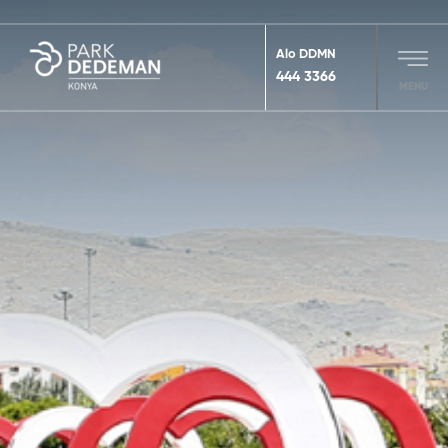
Alo DDMN
444 3366
MENU