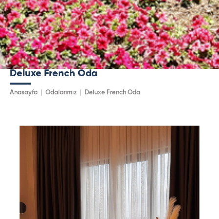
Deluxe French Oda
Anasayfa
Odalarımız
Deluxe French Oda