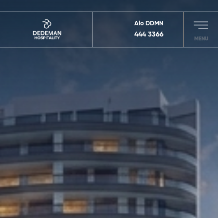
Alo DDMN
444 3366
MENU