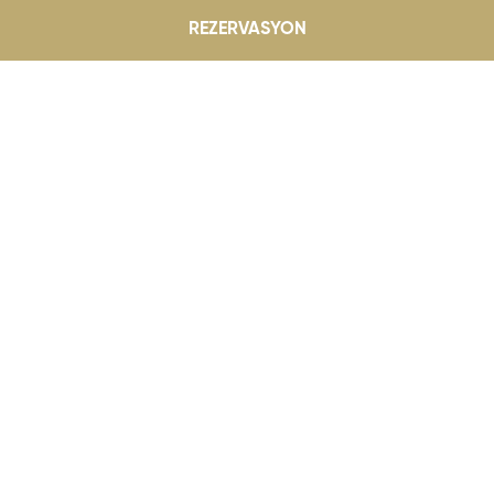
REZERVASYON
Dedeman Fırsatları
TOKAT
Balayınızı özel kılacak ayrı
ntı Salonları
Tokat’ta...