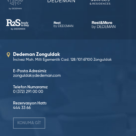
Dedeman Zonguldak
İncivez Mah. Milli Egemenlik Cad. 128/101 67100 Zonguldak
E-Posta Adresimiz
zonguldak@dedeman.com
Telefon Numaramız
0 (372) 291 00 00
Rezervasyon Hattı
444 33 66
KONUMA GİT