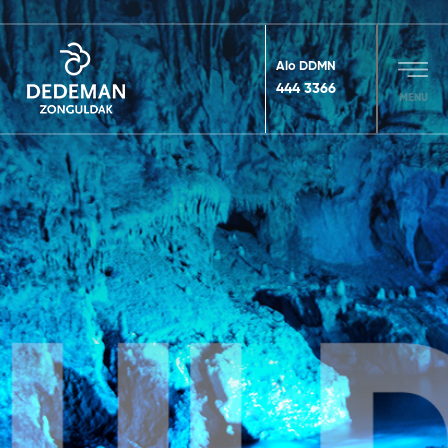
Alo DDMN
444 3366
MENU