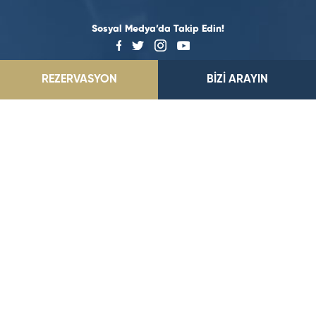
Sosyal Medya’da Takip Edin!
REZERVASYON
BİZİ ARAYIN
©2026 Dedeman Hotels & Resorts International. Her hakkı saklıdır.
Tüm oteller ya şirket tarafından imtiyazlıdır ya da Dedeman Hotels &
Resorts International ya da yan kuruluşlarından birinin sahibidir
ve/veya onun tarafından yönetilir.
Siz değerli misafirlerimize daha iyi ve kaliteli hizmet sunmak
amacıyla yerel ve uluslararası kalite ve hizmet çalışmalarımız devam
etmektedir.