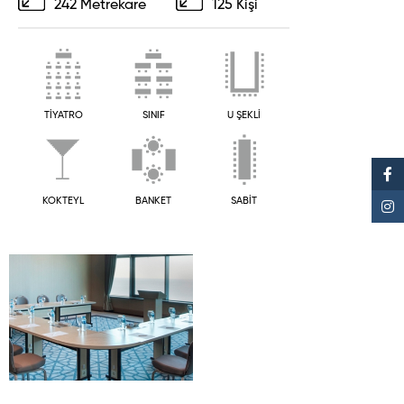
242 Metrekare
125 Kişi
TİYATRO
SINIF
U ŞEKLİ
KOKTEYL
BANKET
SABİT