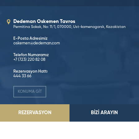
Dedeman Oskemen Tavros
Permitina Sokak, No: 11/1, 070000, Ust-kamenogorsk, Kazakistan
E-Posta Adresimiz
oskemen@dedeman.com
Telefon Numaramız
+7 (723) 220 82 08
Rezervasyon Hattı
444 33 66
KONUMA GİT
REZERVASYON
BİZİ ARAYIN
Sosyal Medya’da Takip Edin!