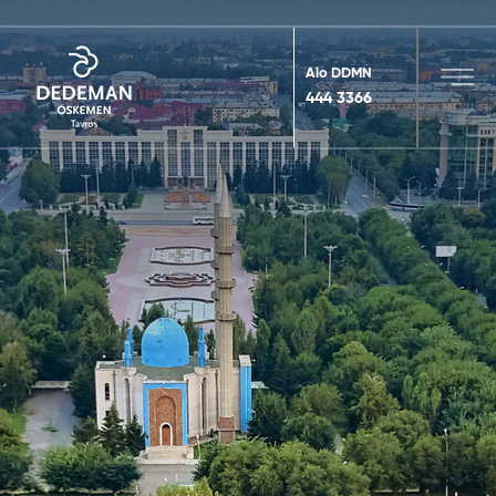
Alo DDMN
444 3366
MENU